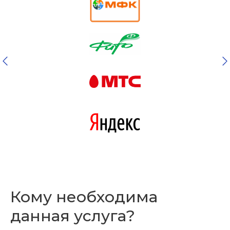
Нам исполнилось 19 лет!
Отслеживание накладной
Кому необходима
Отследить
данная услуга?
Тарифы