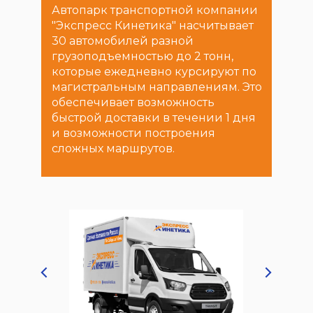
Автопарк транспортной компании
"Экспресс Кинетика" насчитывает
30 автомобилей разной
грузоподъемностью до 2 тонн,
которые ежедневно курсируют по
магистральным направлениям. Это
обеспечивает возможность
быстрой доставки в течении 1 дня
и возможности построения
сложных маршрутов.