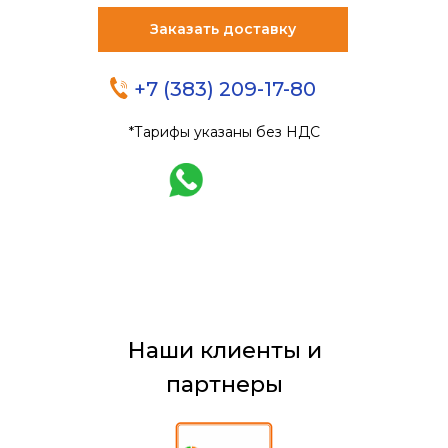
Заказать доставку
+7 (383) 209-17-80
*Тарифы указаны без НДС
Наши клиенты и
Доставляем грузы по всей
России с 2006 года
партнеры